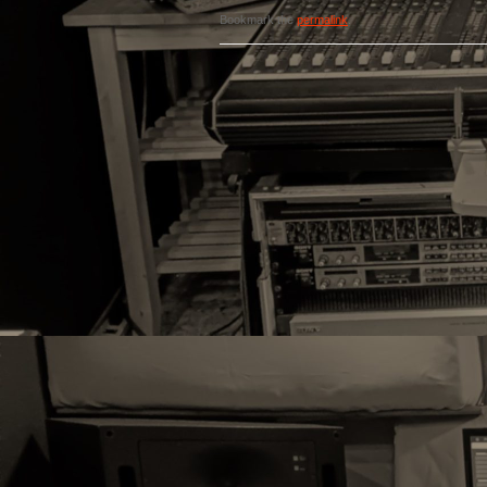
Bookmark the
permalink
.